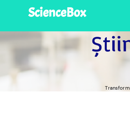
ScienceBox
Știi
Transformă