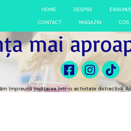
HOME
DESPRE
ERASMU
CONTACT
MAGAZIN
COS 
nța mai aproa
m împreună învățarea într-o activitate distractivă. Ad