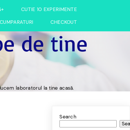
S+
CUTIE 10 EXPERIMENTE
CUMPARATURI
CHECKOUT
pe de tine
ucem laboratorul la tine acasă.
Search
Se