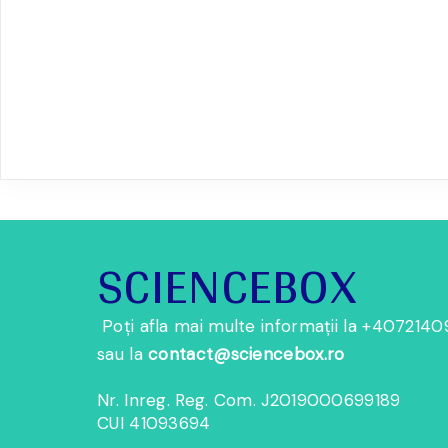
SCIENCEBOX
Poți afla mai multe informații la
+
4072140
sau la
contact@sciencebox.ro
Nr. Inreg. Reg. Com. J2019000699189
CUI 41093694