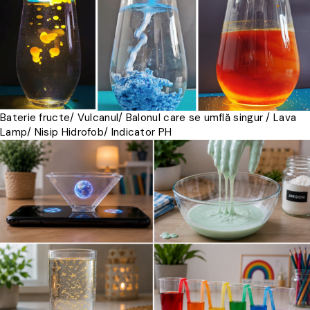
Baterie fructe/ Vulcanul/ Balonul care se umflă singur / Lava
Lamp/ Nisip Hidrofob/ Indicator PH