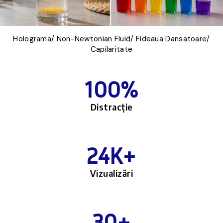
Holograma/ Non-Newtonian Fluid/ Fideaua Dansatoare/
Capilaritate
100
%
Distracție
24
K+
Vizualizări
30
+