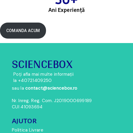
Ani Experiență
COMANDA ACUM
SCIENCEBOX
Poți afla mai multe informații
la
+
40721409250
sau la
contact@sciencebox.ro
Nr. Inreg. Reg. Com. J2019000699189
CUI 41093694
AJUTOR
Politica Livrare