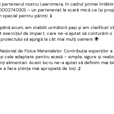
i partenerul nostru Learnmera, în cadrul primei întâlni
0274030) – un parteneriat la scară mică ce își prop
în special pentru părinți 📱
t până acum, am stabilit următorii pași și am clarificat o
t exercițiul de impact, care ne-a ajutat să conturăm o 
e proiectului să ajungă la cât mai mulți oameni 🌍
Național de Fizica Materialelor. Contribuția experților a
și cele adaptate pentru acasă – simple, sigure și realiz
i alimentari. Acest lucru ne-a ajutat să definim mai bi
de a face știința mai apropiată de toți 🔬