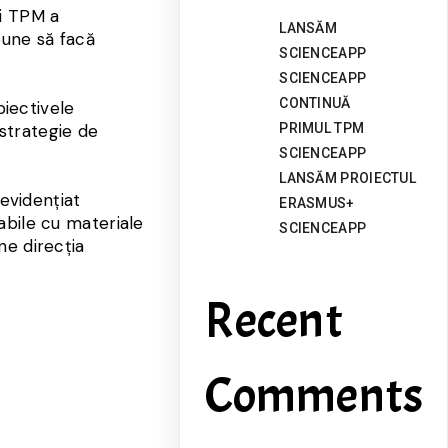
ri TPM a
LANSĂM
une să facă
SCIENCEAPP
SCIENCEAPP
CONTINUĂ
biectivele
strategie de
PRIMUL TPM
SCIENCEAPP
LANSĂM PROIECTUL
 evidențiat
ERASMUS+
abile cu materiale
SCIENCEAPP
ne direcția
Recent
Comments