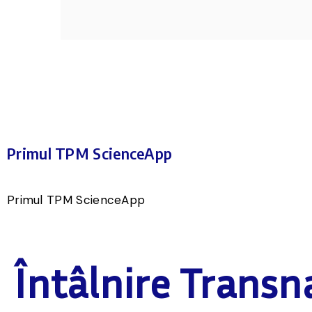
Primul TPM ScienceApp
Primul TPM ScienceApp
Întâlnire Transn