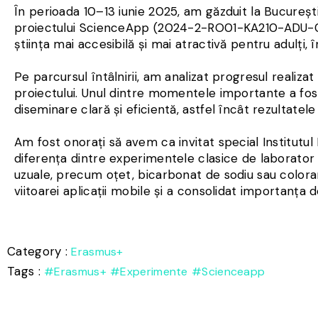
În perioada 10–13 iunie 2025, am găzduit la Bucureșt
proiectului ScienceApp (2024-2-RO01-KA210-ADU-00
știința mai accesibilă și mai atractivă pentru adulți, 
Pe parcursul întâlnirii, am analizat progresul realiza
proiectului. Unul dintre momentele importante a fos
diseminare clară și eficientă, astfel încât rezultatel
Am fost onorați să avem ca invitat special Institutul 
diferența dintre experimentele clasice de laborator 
uzuale, precum oțet, bicarbonat de sodiu sau coloranț
viitoarei aplicații mobile și a consolidat importanța 
Category :
Erasmus+
Tags :
#Erasmus+
#experimente
#scienceapp