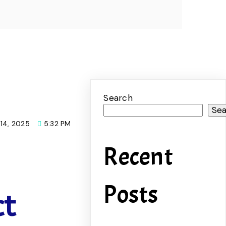
Search
Se
14, 2025
5:32 PM
Recent
Posts
ct